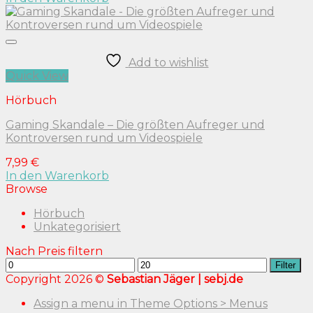
Add to wishlist
Quick View
Hörbuch
Gaming Skandale – Die größten Aufreger und
Kontroversen rund um Videospiele
7,99
€
In den Warenkorb
Browse
Hörbuch
Unkategorisiert
Nach Preis filtern
Min.
Max.
Filter
Preis
Preis
Copyright 2026 ©
Sebastian Jäger | sebj.de
Assign a menu in Theme Options > Menus