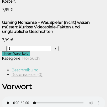
Kosten.
7,99
€
Gaming Nonsense – Was Spieler (nicht) wissen
müssen: Kuriose Videospiele-Fakten und
unglaubliche Geschichten
7,99
€
Gaming
Nonsense
In den Warenkorb
-
Kategorie:
Hörbuch
Was
Spieler
Beschreibung
(nicht)
Rezensionen (0)
wissen
müssen:
Vorwort
Kuriose
Videospiele-
Fakten
und
unglaubliche