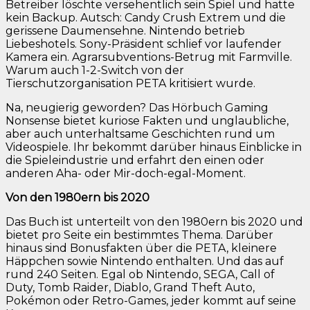
Betreiber löschte versehentlich sein Spiel und hatte
kein Backup. Autsch: Candy Crush Extrem und die
gerissene Daumensehne. Nintendo betrieb
Liebeshotels. Sony-Präsident schlief vor laufender
Kamera ein. Agrarsubventions-Betrug mit Farmville.
Warum auch 1-2-Switch von der
Tierschutzorganisation PETA kritisiert wurde.
Na, neugierig geworden? Das Hörbuch Gaming
Nonsense bietet kuriose Fakten und unglaubliche,
aber auch unterhaltsame Geschichten rund um
Videospiele. Ihr bekommt darüber hinaus Einblicke in
die Spieleindustrie und erfahrt den einen oder
anderen Aha- oder Mir-doch-egal-Moment.
Von den 1980ern bis 2020
Das Buch ist unterteilt von den 1980ern bis 2020 und
bietet pro Seite ein bestimmtes Thema. Darüber
hinaus sind Bonusfakten über die PETA, kleinere
Häppchen sowie Nintendo enthalten. Und das auf
rund 240 Seiten. Egal ob Nintendo, SEGA, Call of
Duty, Tomb Raider, Diablo, Grand Theft Auto,
Pokémon oder Retro-Games, jeder kommt auf seine