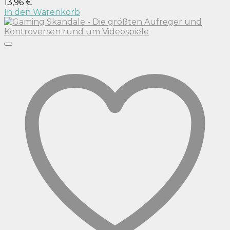
13,96
€
In den Warenkorb